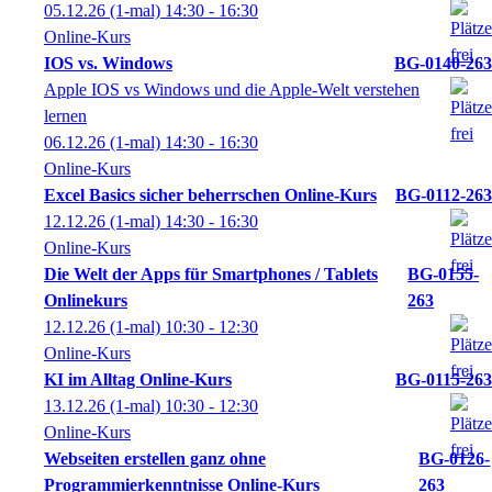
05.12.26
(1-mal)
14:30
- 16:30
Online-Kurs
IOS vs. Windows
BG-0140-263
Apple IOS vs Windows und die Apple-Welt verstehen
lernen
06.12.26
(1-mal)
14:30
- 16:30
Online-Kurs
Excel Basics sicher beherrschen Online-Kurs
BG-0112-263
12.12.26
(1-mal)
14:30
- 16:30
Online-Kurs
Die Welt der Apps für Smartphones / Tablets
BG-0155-
Onlinekurs
263
12.12.26
(1-mal)
10:30
- 12:30
Online-Kurs
KI im Alltag Online-Kurs
BG-0115-263
13.12.26
(1-mal)
10:30
- 12:30
Online-Kurs
Webseiten erstellen ganz ohne
BG-0126-
Programmierkenntnisse Online-Kurs
263