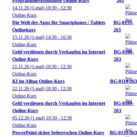
Programmierkenntnisse Online-Kurs
263
14.11.26
(1-mal)
10:30
- 12:30
Online-Kurs
Die Welt der Apps für Smartphones / Tablets
BG-0153-
Onlinekurs
263
15.11.26
(1-mal)
14:30
- 16:30
Online-Kurs
Geld verdienen durch Verkaufen im Internet
BG-0188-
Online-Kurs
263
21.11.26
(1-mal)
10:30
- 12:30
Online-Kurs
KI im Alltag Online-Kurs
BG-0114-263
22.11.26
(1-mal)
10:30
- 12:30
Online-Kurs
Geld verdienen durch Verkaufen im Internet
BG-0189-
Online-Kurs
263
05.12.26
(1-mal)
10:30
- 12:30
Online-Kurs
PowerPoint sicher beherrschen Online-Kurs
BG-0135-263