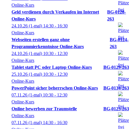
Online-Kurs
Geld verdienen durch Verkaufen im Internet
BG-0128-
Online-Kurs
263
24.10.26
(1-mal)
14:30
- 16:30
Online-Kurs
Webseiten erstellen ganz ohne
BG-0124-
Programmierkenntnisse Online-Kurs
263
24.10.26
(1-mal)
10:30
- 12:30
Online-Kurs
Tablet statt PC oder Laptop Online-Kurs
BG-0129-263
25.10.26
(1-mal)
10:30
- 12:30
Online-Kurs
PowerPoint sicher beherrschen Online-Kurs
BG-0134-263
07.11.26
(1-mal)
10:30
- 12:30
Online-Kurs
Online bewerben zur Traumstelle
BG-0123-263
Online-Kurs
07.11.26
(1-mal)
14:30
- 16:30