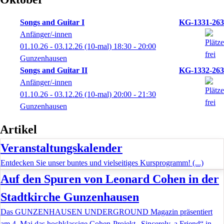
Songs and Guitar I
KG-1331-263
Anfänger/-innen
01.10.26 - 03.12.26
(10-mal)
18:30
- 20:00
Gunzenhausen
Songs and Guitar II
KG-1332-263
Anfänger/-innen
01.10.26 - 03.12.26
(10-mal)
20:00
- 21:30
Gunzenhausen
Artikel
Veranstaltungskalender
Entdecken Sie unser buntes und vielseitiges Kursprogramm! (...)
Auf den Spuren von Leonard Cohen in der
Stadtkirche Gunzenhausen
Das GUNZENHAUSEN UNDERGROUND Magazin präsentiert
am 4. Mai das hochklassige Cohen-Projekt „Sincerely, a Friend“ in