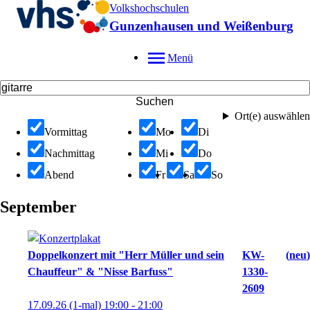
Volkshochschulen
Gunzenhausen und Weißenburg
Menü
Suchen
Ort(e) auswählen
Vormittag
Mo
Di
Nachmittag
Mi
Do
Abend
Fr
Sa
So
September
Doppelkonzert mit "Herr Müller und sein
KW-
neu
Chauffeur" & "Nisse Barfuss"
1330-
2609
17.09.26
(1-mal)
19:00
- 21:00