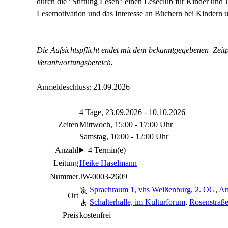
durch die "Stiftung Lesen" einen Leseclub für Kinder und Ju
Lesemotivation und das Interesse an Büchern bei Kindern u
Die Aufsichtspflicht endet mit dem bekanntgegebenen Zeitp
Verantwortungsbereich.
Anmeldeschluss: 21.09.2026
4 Tage, 23.09.2026 - 10.10.2026
Zeiten
Mittwoch, 15:00 - 17:00 Uhr
Samstag, 10:00 - 12:00 Uhr
Anzahl
4 Termin(e)
Leitung
Heike Haselmann
Nummer
JW-0003-2609
Sprachraum 1, vhs Weißenburg, 2. OG
,
Am
Ort
Schalterhalle, im Kulturforum
,
Rosenstraß
Preis
kostenfrei