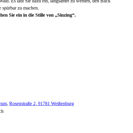
 Wald. Es lädt Sie dazu ein, langsamer zu werden, den Blick
e spürbar zu machen.
hen Sie ein in die Stille von „Sinzing“.
orum
,
Rosenstraße 2, 91781 Weißenburg
ch