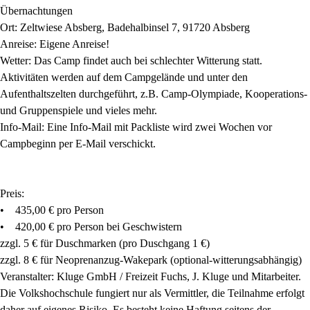
Übernachtungen
Ort: Zeltwiese Absberg, Badehalbinsel 7, 91720 Absberg
Anreise: Eigene Anreise!
Wetter: Das Camp findet auch bei schlechter Witterung statt.
Aktivitäten werden auf dem Campgelände und unter den
Aufenthaltszelten durchgeführt, z.B. Camp-Olympiade, Kooperations-
und Gruppenspiele und vieles mehr.
Info-Mail: Eine Info-Mail mit Packliste wird zwei Wochen vor
Campbeginn per E-Mail verschickt.
Preis:
• 435,00 € pro Person
• 420,00 € pro Person bei Geschwistern
zzgl. 5 € für Duschmarken (pro Duschgang 1 €)
zzgl. 8 € für Neoprenanzug-Wakepark (optional-witterungsabhängig)
Veranstalter: Kluge GmbH / Freizeit Fuchs, J. Kluge und Mitarbeiter.
Die Volkshochschule fungiert nur als Vermittler, die Teilnahme erfolgt
daher auf eigenes Risiko. Es besteht keine Haftung seitens der